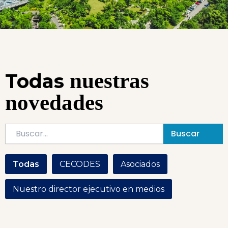
nuestras
Todas
novedades
Buscar
Todas
CECODES
Asociados
Nuestro director ejecutivo en medios