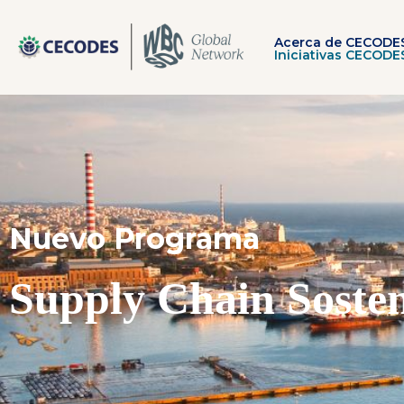
Ir
al
contenido
Acerca de CECODE
Iniciativas CECODE
Nuevo Programa
Supply Chain Sosten