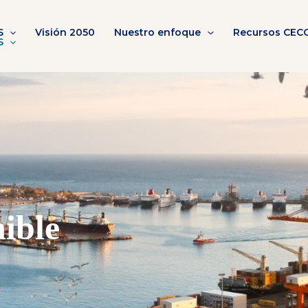
S
Visión 2050
Nuestro enfoque
Recursos CEC
S
ible