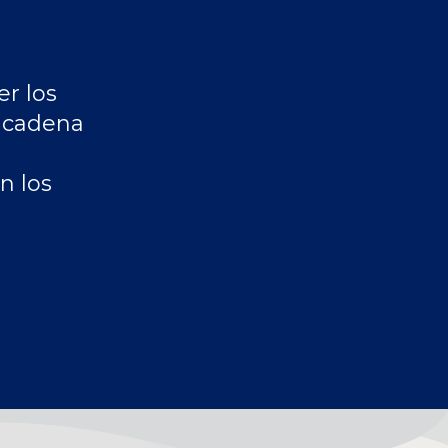
er los
a cadena
n los