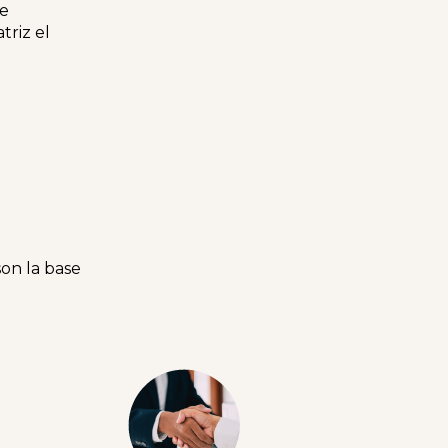
de
triz el
son la base