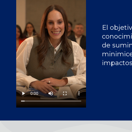
El objeti
conocimie
de sumin
minimice
impactos 