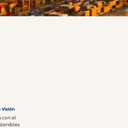
a
Visión
a con el
stenibles