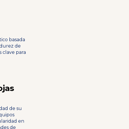
tico basada
adurez de
as clave para
ojas
idad de su
equipos
ularidad en
ades de