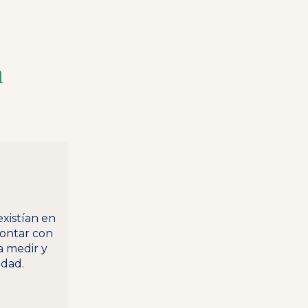
a
xistían en
contar con
 medir y
idad.