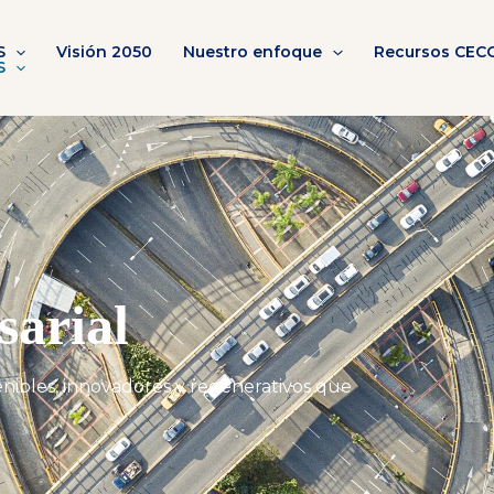
S
Visión 2050
Nuestro enfoque
Recursos CEC
S
sarial
enibles, innovadores y regenerativos que