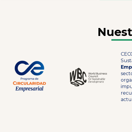
Nuest
CECO
Sust
Empr
sect
orga
impu
recu
actu