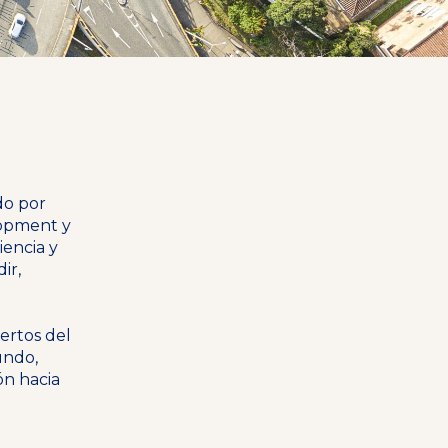
do por
lopment y
iencia y
ir,
ertos del
undo,
ón hacia