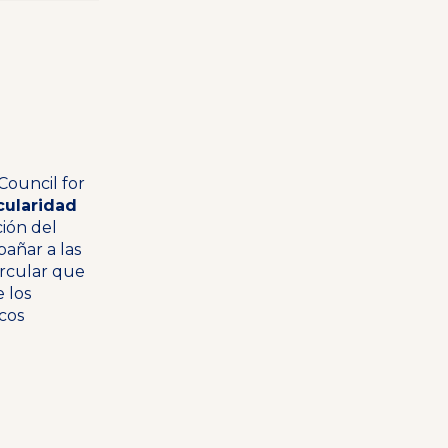
Council for
cularidad
ción del
pañar a las
ircular que
e los
cos