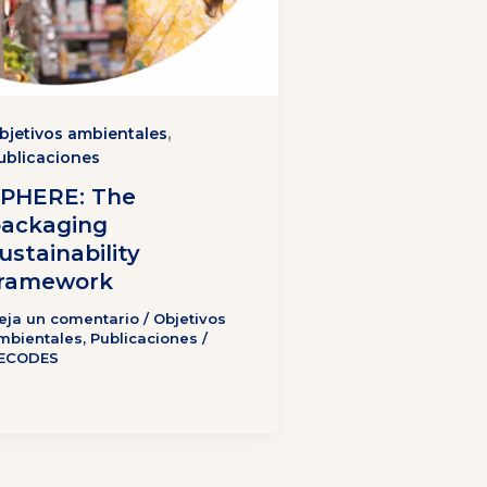
,
bjetivos ambientales
ublicaciones
PHERE: The
ackaging
ustainability
ramework
eja un comentario
/
Objetivos
mbientales
,
Publicaciones
/
ECODES