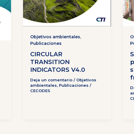
,
Objetivos ambientales
O
Publicaciones
P
CIRCULAR
S
TRANSITION
p
INDICATORS V4.0
s
f
Deja un comentario
/
Objetivos
ambientales
,
Publicaciones
/
D
CECODES
a
C