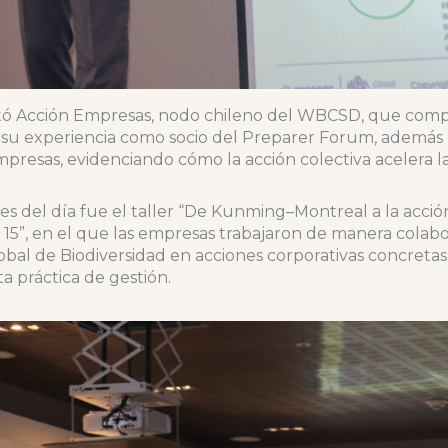
tó Acción Empresas, nodo chileno del WBCSD, que compa
y su experiencia como socio del Preparer Forum, además 
mpresas, evidenciando cómo la acción colectiva acelera 
les del día fue el taller “De Kunming–Montreal a la acci
15”, en el que las empresas trabajaron de manera colabor
al de Biodiversidad en acciones corporativas concretas,
 práctica de gestión.