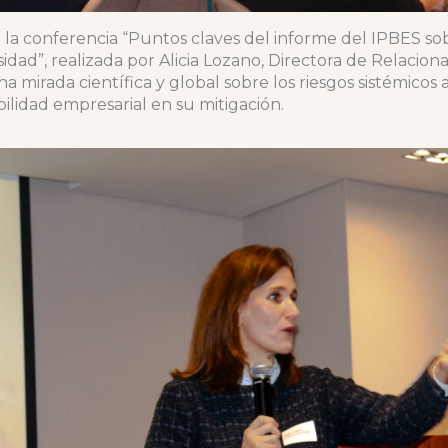
 la conferencia “Puntos claves del informe del IPBES so
sidad”, realizada por Alicia Lozano, Directora de Relacion
mirada científica y global sobre los riesgos sistémicos 
bilidad empresarial en su mitigación.