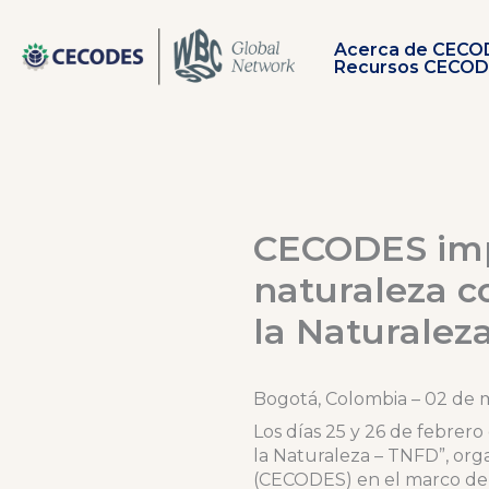
Ir
al
Acerca de CECO
contenido
Recursos CECO
CECODES impu
naturaleza c
la Naturalez
Bogotá, Colombia – 02 de
Los días 25 y 26 de febrer
la Naturaleza – TNFD”, org
(CECODES) en el marco del