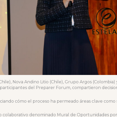
hile), Nova Andino Litio (Chile), Grupo Argos (Colombia)
participantes del Preparer Forum, compartieron decision
ciando cómo el proceso ha permeado áreas clave como so
cio colaborativo denominado Mural de Oportunidades por 