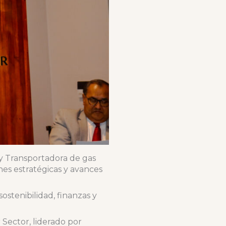
 y Transportadora de gas
es estratégicas y avances
stenibilidad, finanzas y
Sector, liderado por