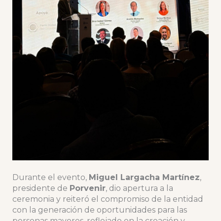
Durante el evento,
Miguel Largacha Martínez
,
presidente de
Porvenir
, dio apertura a la
ceremonia y reiteró el compromiso de la entidad
con la generación de oportunidades para las
personas mayores, reflejado en la creación y