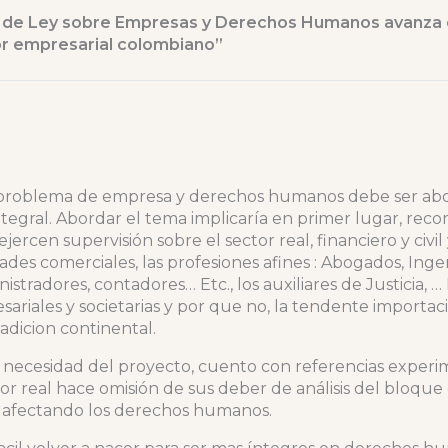
o de Ley sobre Empresas y Derechos Humanos avanza 
or empresarial colombiano”
 problema de empresa y derechos humanos debe ser ab
tegral. Abordar el tema implicaría en primer lugar, rec
jercen supervisión sobre el sector real, financiero y civil 
dades comerciales, las profesiones afines : Abogados, Ingen
stradores, contadores… Etc., los auxiliares de Justicia, … 
ariales y societarias y por que no, la tendente importaci
radicion continental.
necesidad del proyecto, cuento con referencias experi
or real hace omisión de sus deber de análisis del bloque
 afectando los derechos humanos.