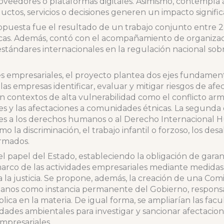
 proveedores o plataformas digitales. Asimismo, contempla
ctos, servicios o decisiones generen un impacto significa
opuesta fue el resultado de un trabajo conjunto entre 2
ticas. Además, contó con el acompañamiento de organizac
estándares internacionales en la regulación nacional so
s empresariales, el proyecto plantea dos ejes fundamenta
 las empresas identificar, evaluar y mitigar riesgos de af
contextos de alta vulnerabilidad como el conflicto armad
 y las afectaciones a comunidades étnicas. La segunda ob
ones a los derechos humanos o al Derecho Internacional 
la discriminación, el trabajo infantil o forzoso, los desalo
armados.
l papel del Estado, estableciendo la obligación de garant
co de las actividades empresariales mediante medidas r
a la justicia. Se propone, además, la creación de una Comi
nos como instancia permanente del Gobierno, responsa
lica en la materia. De igual forma, se ampliarían las fac
dades ambientales para investigar y sancionar afectaci
mpresariales.