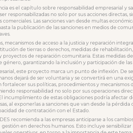
cia es el capítulo sobre responsabilidad empresarial y s
r responsabilizadas no solo por sus acciones directas, s
ios comerciales. Las sanciones van desde multas económica
hasta la publicación de las sanciones en medios de comuni
aves.
, mecanismos de acceso a la justicia y reparación integral
itución de tierras o derechos, medidas de rehabilitación,
 y proyectos de reparación comunitaria. Estas medidas 
e género, garantizando la inclusión y participación de l
sarial, este proyecto marca un punto de inflexión. De se
nos dejará de ser voluntaria y se convertirá en una exig
fortalecer sus políticas, procedimientos y mecanismos de
iendo responsabilidad no solo por sus operaciones direct
El incumplimiento de estas obligaciones podría afectar de
sas, al exponerlas a sanciones que van desde la pérdida d
pacidad de contratación con el Estado.
ES recomienda a las empresas anticiparse a los cambio
 gestión en derechos humanos. Esto incluye sensibilizar 
niveles operativos, en torno a la importancia de este tema