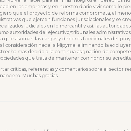
acil volver a nacer para ser mas íntegros en derechos h
ridad en las empresas y en nuestro diario vivir como lo pi
ugiero que el proyecto de reforma comprometa, al menos
strativas que ejercen funciones jurisdiccionales y se cr
ecializados judiciales en lo mercantil y así, las autorida
mo autoridades del ejecutivo/tribunales administrativo
ara que asuman las cargas y deberes funcionales del pro
l consideración hacia la Mipyme, eliminando la excluyen
strecha mas debido a la continua asignación de competen
ociedades que trata de mantener con honor su acreditad
ar criticas, referencias y comentarios sobre el sector rea
financiero. Muchas gracias.