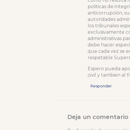
Como no resulta f
politicas de integ
anticorrupción, s
autoridades admini
los tribunales esp
exclusivamente co
administrativas p
debe hacer especia
que cada vez se e
respetable Supers
Espero pueda aport
civil y tambien al 
Responder
Deja un comentario