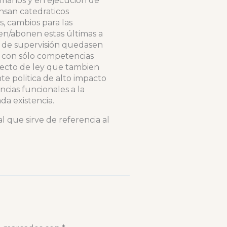
umanos y en ejecución de
ensan catedraticos
, cambios para las
een/abonen estas últimas a
des de supervisión quedasen
s con sólo competencias
yecto de ley que tambien
te politica de alto impacto
cias funcionales a la
a existencia.
l que sirve de referencia al