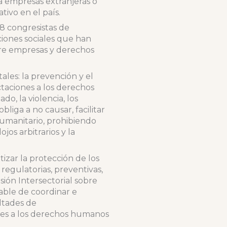
 a empresas extranjeras o
tivo en el país.
8 congresistas de
iones sociales que han
bre empresas y derechos
les: la prevención y el
ectaciones a los derechos
o, la violencia, los
liga a no causar, facilitar
Humanitario, prohibiendo
jos arbitrarios y la
izar la protección de los
egulatorias, preventivas,
sión Intersectorial sobre
ble de coordinar e
ultades de
ones a los derechos humanos