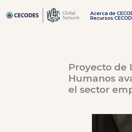
Ir
al
Acerca de CECO
contenido
Recursos CECO
Proyecto de 
Humanos avan
el sector em