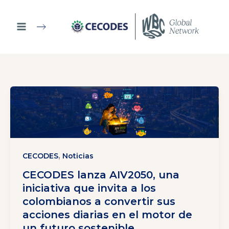
Ir
al
contenido
,
CECODES
Noticias
CECODES lanza AIV2050, una
iniciativa que invita a los
colombianos a convertir sus
acciones diarias en el motor de
un futuro sostenible