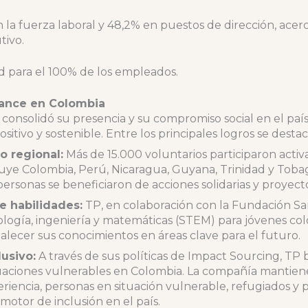
la fuerza laboral y 48,2% en puestos de dirección, acer
tivo.
d para el 100% de los empleados.
ance en Colombia
onsolidó su presencia y su compromiso social en el paí
tivo y sostenible. Entre los principales logros se destac
o regional:
Más de 15.000 voluntarios participaron act
uye Colombia, Perú, Nicaragua, Guyana, Trinidad y Tobago
rsonas se beneficiaron de acciones solidarias y proyect
e habilidades:
TP, en colaboración con la Fundación Sa
ología, ingeniería y matemáticas (STEM) para jóvenes c
alecer sus conocimientos en áreas clave para el futuro.
usivo:
A través de sus políticas de Impact Sourcing, TP
ituaciones vulnerables en Colombia. La compañía mantie
eriencia, personas en situación vulnerable, refugiados y
otor de inclusión en el país.