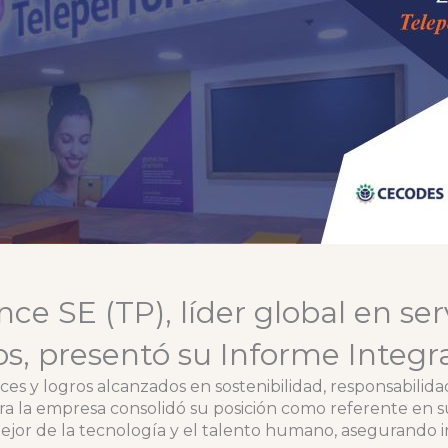
e SE (TP), líder global en serv
os, presentó su Informe Integr
s y logros alcanzados en sostenibilidad, responsabilidad
a la empresa consolidó su posición como referente en s
ejor de la tecnología y el talento humano, asegurando i