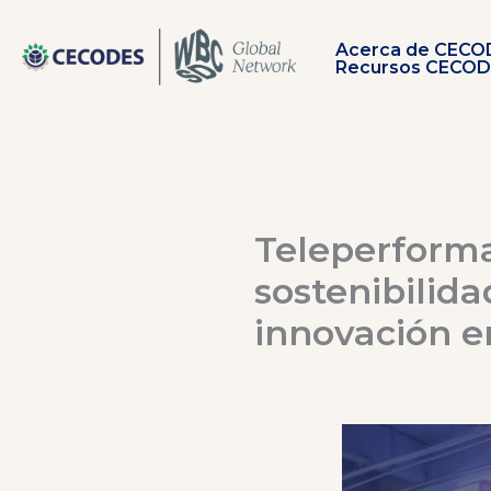
Ir
al
Acerca de CECO
contenido
Recursos CECO
Teleperforma
sostenibilida
innovación e